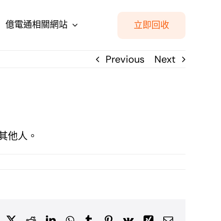
億電通相關網站
立即回收
Previous
Next
其他人。
Facebook
X
Reddit
LinkedIn
WhatsApp
Tumblr
Pinterest
Vk
Xing
Email