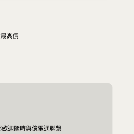
收最高價
都歡迎隨時與億電通聯繫