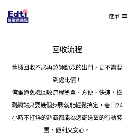
Skip
to
選單
content
首頁
回收流程
最新活動
舊機回收不必再勞師動眾的出門，更不需要
價格查詢
到處比價！
回收流程
億電通舊機回收流程簡單、方便、快速，檢
測網站只要幾個步驟就能輕鬆搞定，巷口24
鑑價說明
小時不打烊的超商都能為您寄送舊的行動裝
常見問題
置，便利又安心。