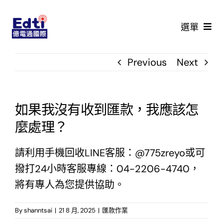
Skip
to
選單
content
首頁
Previous
Next
最新活動
如果我沒有收到匯款，我應該怎
價格查詢
麼處理？
回收流程
請利用
手機回收LINE客服：@775zreyo
或可
撥打
24小時客服專線：04-2206-4740
，
鑑價說明
將有專人為您提供協助。
常見問題
By
shanntsai
|
21 8 月, 2025
|
匯款作業