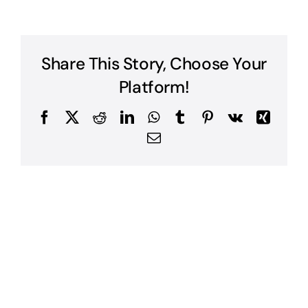
億電通相關網站
Share This Story, Choose Your
Platform!
Facebook
X
Reddit
LinkedIn
WhatsApp
Tumblr
Pinterest
Vk
Xing
Email