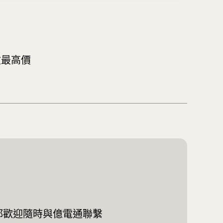
收最高價
都歡迎隨時與億電通聯繫