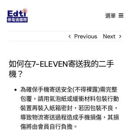
Skip
to
選單
content
首頁
Previous
Next
最新活動
如何在7-ELEVEN寄送我的二手
價格查詢
機？
回收流程
為確保手機寄送安全(不得裸露)需完整
包覆，請用氣泡紙或緩衝材料包裝行動
鑑價說明
裝置再裝入紙箱密封，若因包裝不良，
導致物流寄送過程造成手機損傷，其損
常見問題
傷將由會員自行負擔。