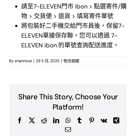
請至7-ELEVEN門市 ibon > 點選寄件/購
億電通相關網站
物 > 交貨便 > 退貨 > 填寫寄件單號
將包裝好二手機交給門市員後，保留7-
ELEVEN單據保存聯。您可以透過 7-
ELEVEN ibon 的單號查詢配送進度。
By
shanntsai
|
29 5 月, 2025
|
物流相關
Share This Story, Choose Your
Platform!
Facebook
X
Reddit
LinkedIn
WhatsApp
Tumblr
Pinterest
Vk
Xing
Email